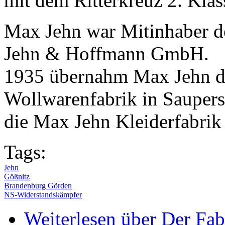
mit dem Ritterkreuz 2. Klas
Max Jehn war Mitinhaber d
Jehn & Hoffmann GmbH.
1935 übernahm Max Jehn di
Wollwarenfabrik in Saupers
die Max Jehn Kleiderfabrik 
Tags:
Jehn
Gößnitz
Brandenburg Görden
NS-Widerstandskämpfer
Weiterlesen
über Der Fab